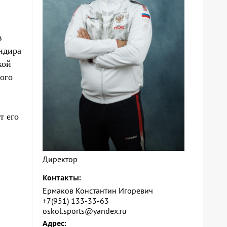
в
ндира
кой
ого
а
т его
Директор
Контакты:
Ермаков Константин Игоревич
+7(951) 133-33-63
oskol.sports@yandex.ru
Адрес: