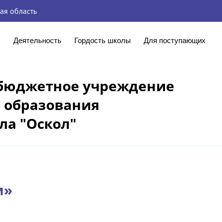
ая область
ы
Деятельность
Гордость школы
Для поступающих
бюджетное учреждение
 образования
ла "Оскол"
м»