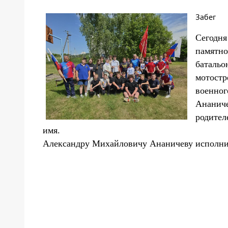
Забег
Сегодня
памятно
батальо
мотостр
военног
Ананиче
родител
имя.
Александру Михайловичу Ананичеву исполнил